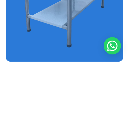
MESA EN ACERO INOXIDABLE REF.E-MS
Conoce más