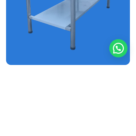
MESA EN ACERO INOXIDABLE REF.E-MS
Conoce más