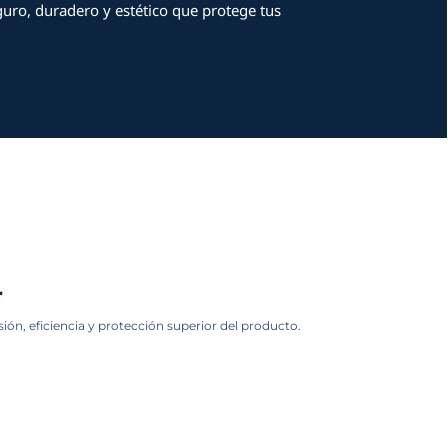
ara un empaque perfecto
, proporcionando un empaque seguro, duradero y 
estacar en el mercado.
ctanos