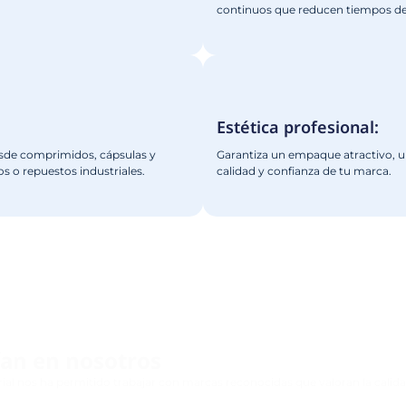
EMPACADORA TI
DOBLE ALUMINIO
ETBDAS
Ver Más
s máquinas empacadoras blís