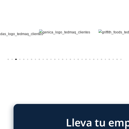
s contra humedad, luz, oxígeno y contaminantes
da útil y calidad.
pos de productos, desde comprimidos, cápsulas y
imentos, cosméticos o repuestos industriales.