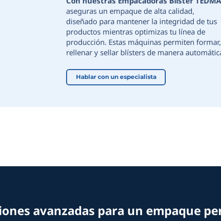
Con nuestr
aseguras un 
diseñado par
productos mi
producción. 
rellenar y se
Hablar con 