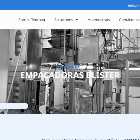
Somos Tedmaq
Solucion
Emp
EMPACADOR