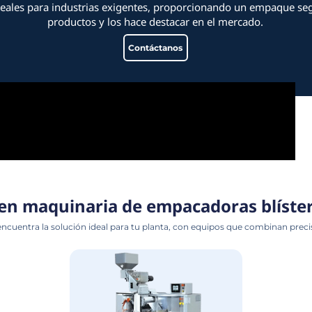
Soluciones avanzadas p
po Blíster son ideales para industrias exigentes
productos y los hace d
Contá