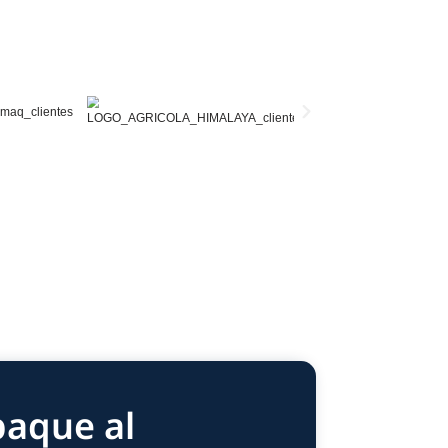
Alta productividad:
Incrementa la eficiencia de tu línea de producción con
continuos que reducen tiempos de operación.
Estética profesional:
Garantiza un empaque atractivo, uniforme y resistent
calidad y confianza de tu marca.