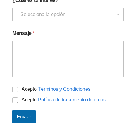
¿Cuál es tu interés?
*
-- Selecciona la opción --
Mensaje
*
C
*
Acepto
Términos y Condiciones
e
l
Acepto
Política de tratamiento de datos
u
l
a
Enviar
r
¿
C