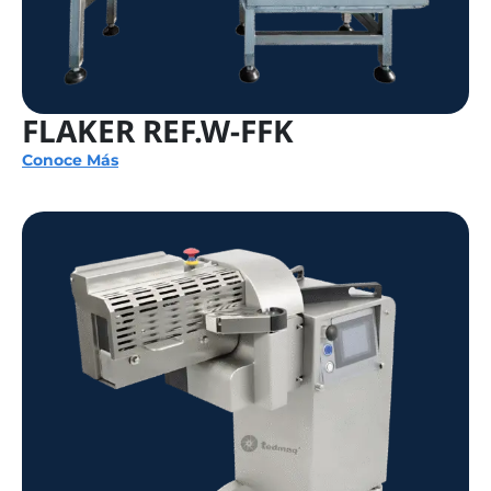
FLAKER REF.W-FFK
Conoce Más