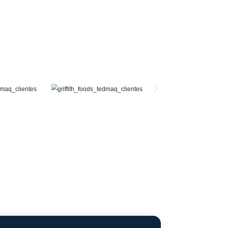
Diseño flexible:
Se adaptan a distintos tamaños, formatos y estilos de 
boquilla o stand-up pouch), brindando versatilidad pa
Compatibilidad con materiales soste