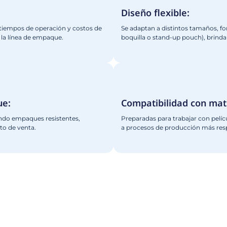
S REF.E-
DOYPACK 1 ESTACIÓN REF.E-
DPEA
Ver Más