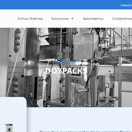
Somos Tedmaq
Solucion
Emp
DOY