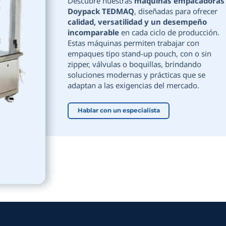
Descubre nu
Doypack T
calidad, ve
incomparab
Estas máquin
empaques tip
zipper, válvu
soluciones m
adaptan a la
Hablar con 