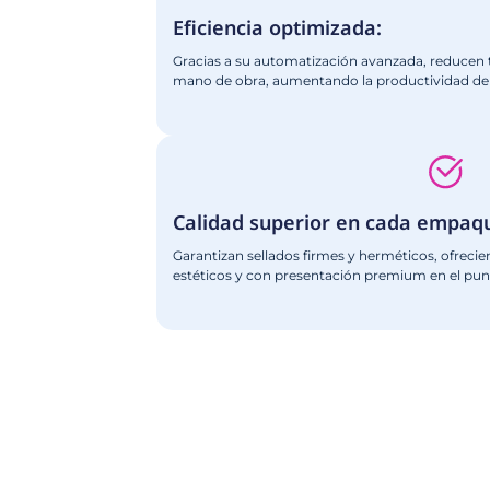
DOYPACK 8 ESTACIONE
DYR8E
Ver Más