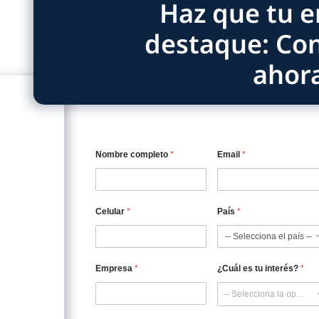
herméticos, ofreciendo empaques resistentes,
 premium en el punto de venta.
 que confían en nosotros
del empaque industrial nos ha permitido trabajar con mar