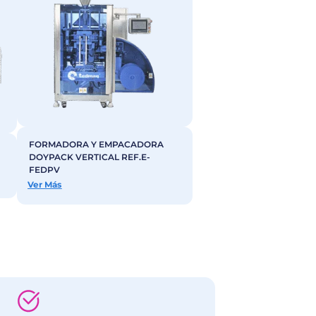
ctanos
uinas Doypack
equipos semiautomáticos hasta sistemas completament