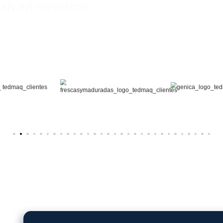
uestras máquinas Doypack
a:
avanzada, reducen tiempos de operación y costos de
 productividad de la línea de empaque.
n cada empaque: