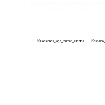
Beneficios de n
Eficiencia optimizad
Gracias a su automatización 
mano de obra, aumentando la
Calidad superior e