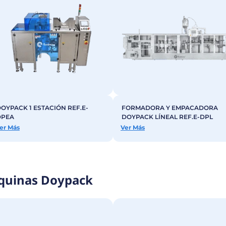
Contá
 modelos disponible de Máq
adaptadas a las necesidades de tu producción
, desde 