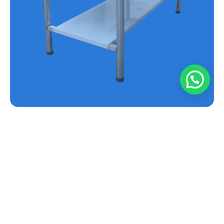
MESA EN ACERO INOXIDABLE REF.E-MS
Conoce más