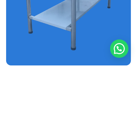
MESA EN ACERO INOXIDABLE REF.E-MS
Conoce más